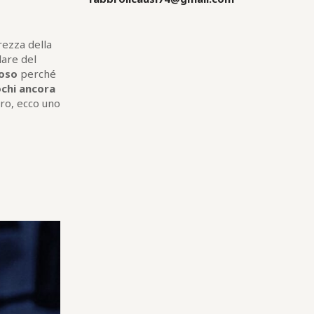
rezza della
lare del
oso
perché
ochi ancora
rro, ecco uno