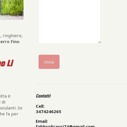
, ringhiere,
 ferro Fino
o Li
itta è
Contatti
e di
Cell:
sculanti. Se
3474246265
he fa per
Email:
fabbrolicausi74@gmail.com