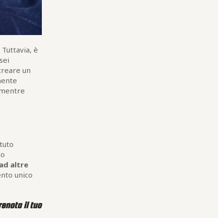
 Tuttavia, è
sei
 creare un
mente
 mentre
tuto
to
ad altre
ento unico
renota il tuo