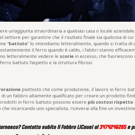
re un’aggiunta straordinaria a qualsiasi casa o locale aziendale.
l settore per garantire che il risultato finale sia qualcosa di cui 
ne “
battuto
” lo intendiamo letteralmente, quando si tratta di
ostantemente il ferro quando è caldo, i fabbri stanno efficace
sono letteralmente vedere le
scorie
in eccesso, che fuoriescono
erro battuto l’aspetto e la struttura fibrosi.
vorazione
piuttosto che come produzione, il lavoro in ferro bat
di un fabbro altamente qualificato per creare un prodotto fini
 prodotti in ferro battuto possono essere
più costosi rispetto 
o che incaricando uno specialista, riceverai alla fine un investim
Mornasco? Contatta subito il Fabbro LiCausi al
3474246265
e p