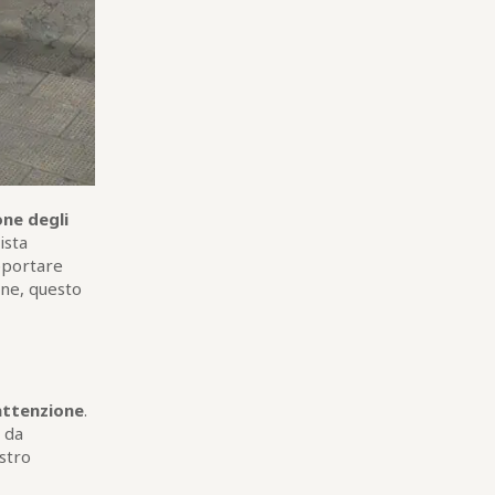
one degli
ista
pportare
ione, questo
attenzione
.
i da
ostro