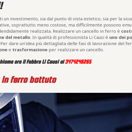
!
 un investimento, sia dal punto di vista estetico, sia per la sicu
rnative, soprattutto meno costose, ma difficilmente possono emu
splendidamente realizzata. Realizzare un cancello in ferro è
cost
ne del metallo
. In qualità di professionista Li Causi è
uno dei p
. Per dare un’idea più dettagliata delle fasi di lavorazione del fe
ione
e
trasformazione
per realizzare un cancello.
hiama ora il Fabbro Li Causi al
3474246265
in ferro battuto