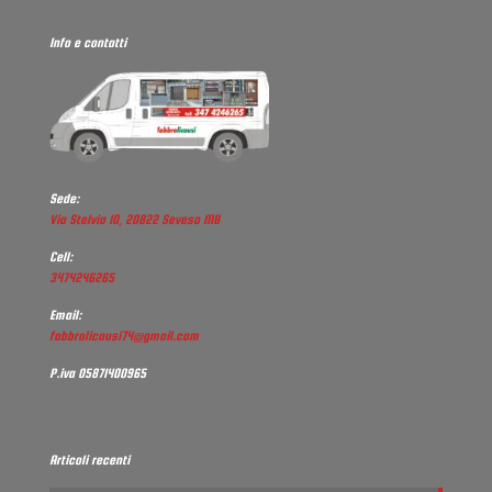
Info e contatti
Sede:
Via Stelvio 10, 20822 Seveso MB
Cell:
3474246265
Email:
fabbrolicausi74@gmail.com
P.iva 05871400965
Articoli recenti